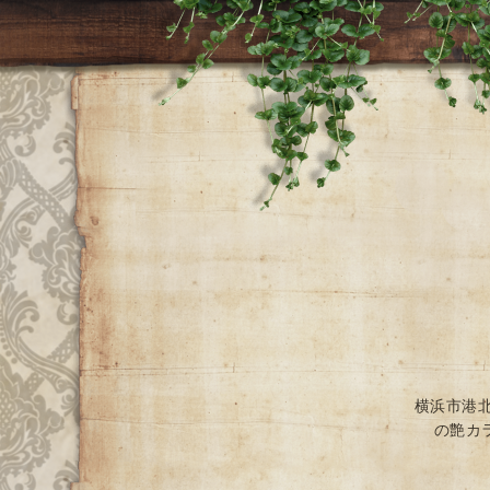
横浜市港
の艶カ