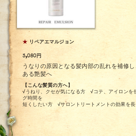
★
リペアエマルジョン
3,080円
うなりの原因となる髪内部の乱れを補修し
ある艶髪へ
【こんな髪質の方へ】
√
うねり、クセが気になる方
√
コテ、アイロン
グ時間を
短くしたい方
√
サロントリートメントの効果を長