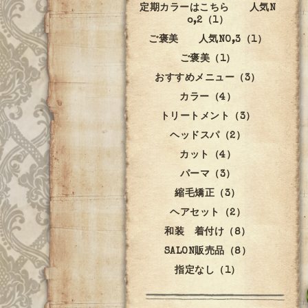
定期カラーはこちら 人気N
o,2（1）
ご褒美 人気NO,3（1）
ご褒美（1）
おすすめメニュー（3）
カラー（4）
トリートメント（3）
ヘッドスパ（2）
カット（4）
パーマ（3）
縮毛矯正（3）
ヘアセット（2）
和装 着付け（8）
SALON販売品（8）
指定なし（1）