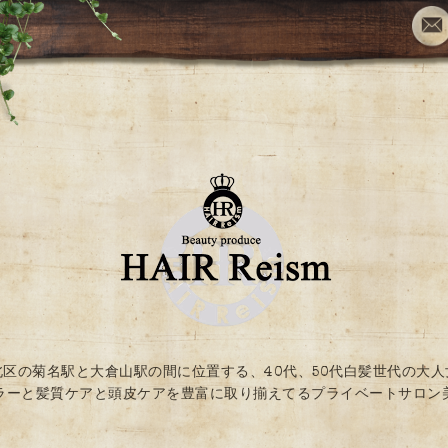
北区の菊名駅と大倉山駅の間に位置する、40代、50代白髪世代の大人
ラーと髪質ケアと頭皮ケアを豊富に取り揃えてるプライベートサロン