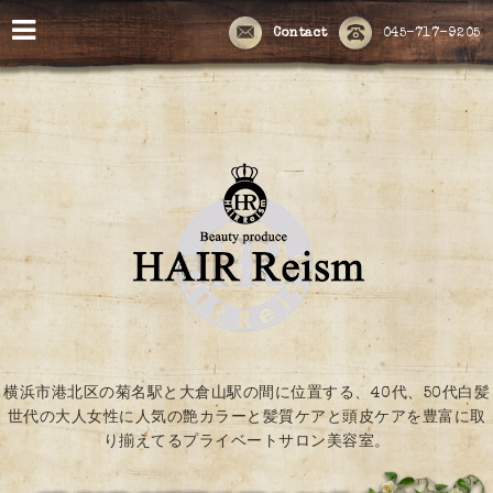
Contact
045-717-9205
横浜市港北区の菊名駅と大倉山駅の間に位置する、40代、50代白髪
世代の大人女性に人気の艶カラーと髪質ケアと頭皮ケアを豊富に取
り揃えてるプライベートサロン美容室。