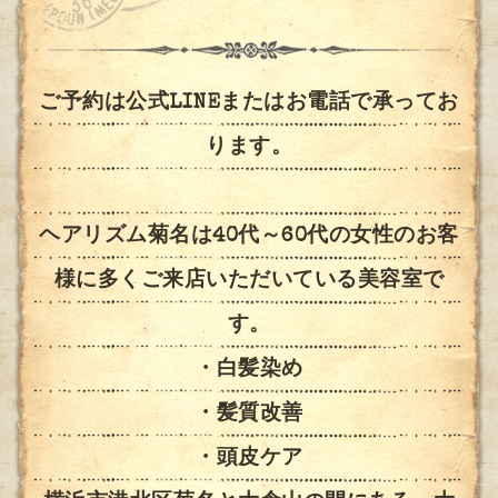
ご予約は公式LINEまたはお電話で承ってお
ります。
ヘアリズム菊名は40代～60代の女性のお客
様に多くご来店いただいている美容室で
す。
・白髪染め
・髪質改善
・頭皮ケア