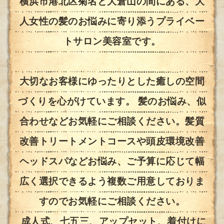
横浜市港北区菊名と大倉山の間にある、大
人女性の髪のお悩みに寄り添うプライベー
トサロン美容室です。
大切なお客様にゆったりとした癒しの空間
づくりを心がけています。 髪のお悩み、似
合わせなどお気軽にご相談ください。
髪質
改善トリートメントコースや頭皮環境改善
ヘッドスパなどお悩み、ご予算に応じて幅
広く選択できるよう複数ご用意しておりま
すのでお気軽にご相談ください。
成人式、七五三、アップセット、着付けに