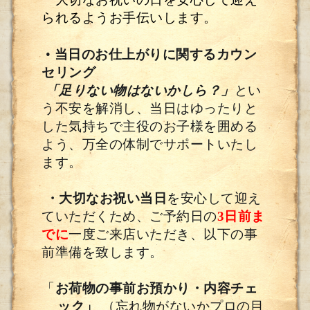
られるようお手伝いします。
•
当日のお仕上がりに関するカウン
セリング
「足りない物はないかしら？」
とい
う不安を解消し、当日はゆったりと
した気持ちで主役のお子様を囲める
よう、万全の体制でサポートいたし
ます。
・大切なお祝い当日
を安心して迎え
ていただくため、
ご予約日の
3日前ま
でに
一度ご来店いただき、以下の事
前準備を致します。
「
お荷物の事前お預かり・内容チェ
ック」
（忘れ物がないかプロの目