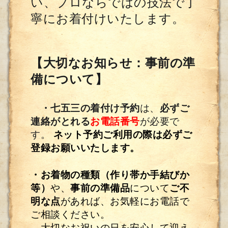
い、プロならではの技法で丁
寧にお着付けいたします。
【大切なお知らせ：事前の準
備について】
・七五三の着付け予約
は、
必ずご
連絡がとれる
お電話番号
が必要で
す。
ネット予約ご利用の際は必ずご
登録お願いいたします。
・
お着物の種類（作り帯か手結びか
等）
や、
事前の準備品
について
ご不
明な点
があれば、お気軽にお電話で
ご相談ください。
大切なお祝いの日を安心して迎え