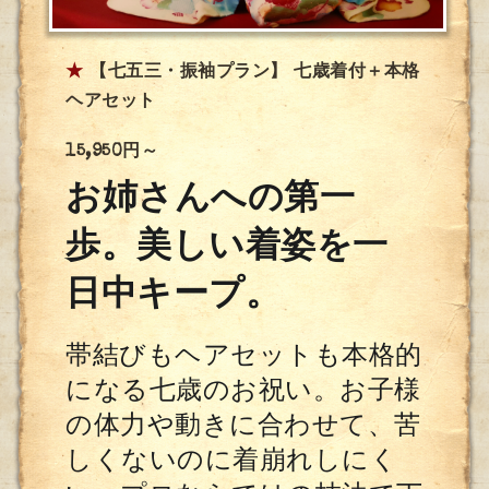
★
【七五三・振袖プラン】 七歳着付＋本格
ヘアセット
15,950円～
お姉さんへの第一
歩。美しい着姿を一
日中キープ。
帯結びもヘアセットも本格的
になる七歳のお祝い。お子様
の体力や動きに合わせて、苦
しくないのに着崩れしにく