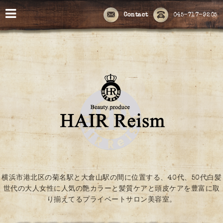
Contact
045-717-9205
横浜市港北区の菊名駅と大倉山駅の間に位置する、40代、50代白髪
世代の大人女性に人気の艶カラーと髪質ケアと頭皮ケアを豊富に取
り揃えてるプライベートサロン美容室。