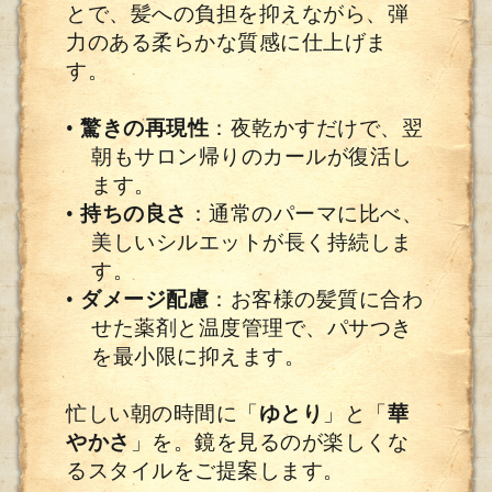
とで、髪への負担を抑えながら、弾
力のある柔らかな質感に仕上げま
す。
•
驚きの再現性
：夜乾かすだけで、翌
朝もサロン帰りのカールが復活し
ます。
•
持ちの良さ
：通常のパーマに比べ、
美しいシルエットが長く持続しま
す。
•
ダメージ配慮
：お客様の髪質に合わ
せた薬剤と温度管理で、パサつき
を最小限に抑えます。
忙しい朝の時間に「
ゆとり
」と「
華
やかさ
」を。鏡を見るのが楽しくな
るスタイルをご提案します。