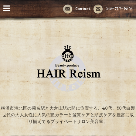
Contact
045-717-9205
横浜市港北区の菊名駅と大倉山駅の間に位置する、40代、50代白髪
世代の大人女性に人気の艶カラーと髪質ケアと頭皮ケアを豊富に取
り揃えてるプライベートサロン美容室。