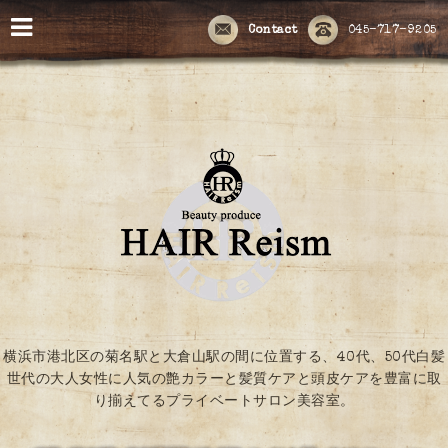
Contact
045-717-9205
横浜市港北区の菊名駅と大倉山駅の間に位置する、40代、50代白髪
世代の大人女性に人気の艶カラーと髪質ケアと頭皮ケアを豊富に取
り揃えてるプライベートサロン美容室。