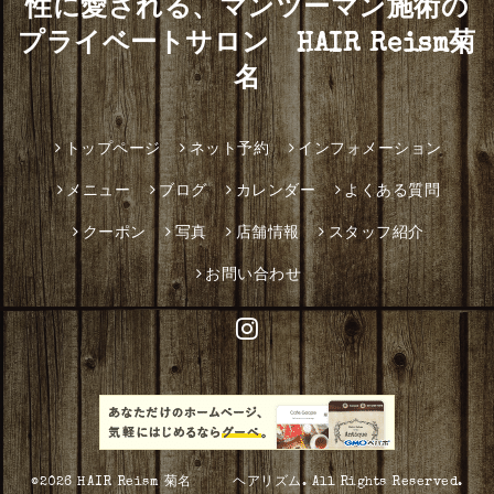
性に愛される、マンツーマン施術の
プライベートサロン HAIR Reism菊
名
トップページ
ネット予約
インフォメーション
メニュー
ブログ
カレンダー
よくある質問
クーポン
写真
店舗情報
スタッフ紹介
お問い合わせ
©2026
HAIR Reism 菊名 ヘアリズム
. All Rights Reserved.