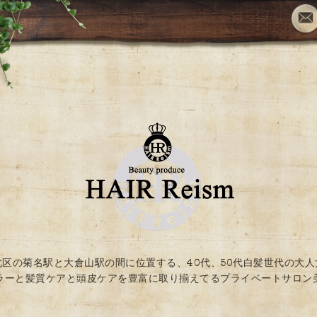
北区の菊名駅と大倉山駅の間に位置する、40代、50代白髪世代の大人
ラーと髪質ケアと頭皮ケアを豊富に取り揃えてるプライベートサロン