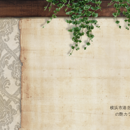
横浜市港
の艶カ