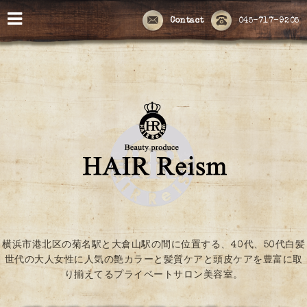
Contact
045-717-9205
横浜市港北区の菊名駅と大倉山駅の間に位置する、40代、50代白髪
世代の大人女性に人気の艶カラーと髪質ケアと頭皮ケアを豊富に取
り揃えてるプライベートサロン美容室。