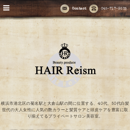
Contact
045-717-9205
横浜市港北区の菊名駅と大倉山駅の間に位置する、40代、50代白髪
世代の大人女性に人気の艶カラーと髪質ケアと頭皮ケアを豊富に取
り揃えてるプライベートサロン美容室。