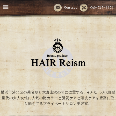
Contact
045-717-9205
横浜市港北区の菊名駅と大倉山駅の間に位置する、40代、50代白髪
世代の大人女性に人気の艶カラーと髪質ケアと頭皮ケアを豊富に取
り揃えてるプライベートサロン美容室。