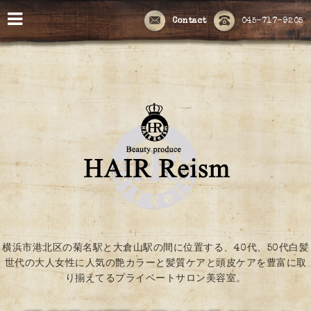
Contact
045-717-9205
横浜市港北区の菊名駅と大倉山駅の間に位置する、40代、50代白髪
世代の大人女性に人気の艶カラーと髪質ケアと頭皮ケアを豊富に取
り揃えてるプライベートサロン美容室。