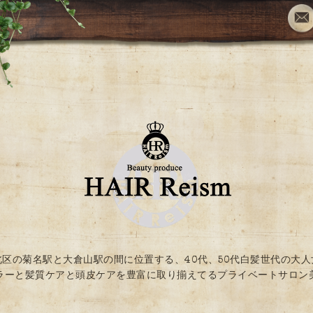
北区の菊名駅と大倉山駅の間に位置する、40代、50代白髪世代の大人
ラーと髪質ケアと頭皮ケアを豊富に取り揃えてるプライベートサロン