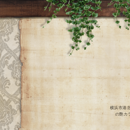
横浜市港
の艶カ