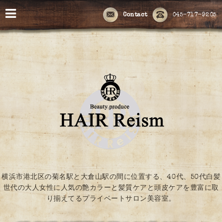
Contact
045-717-9205
横浜市港北区の菊名駅と大倉山駅の間に位置する、40代、50代白髪
世代の大人女性に人気の艶カラーと髪質ケアと頭皮ケアを豊富に取
り揃えてるプライベートサロン美容室。