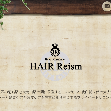
北区の菊名駅と大倉山駅の間に位置する、40代、50代白髪世代の大人
ラーと髪質ケアと頭皮ケアを豊富に取り揃えてるプライベートサロン