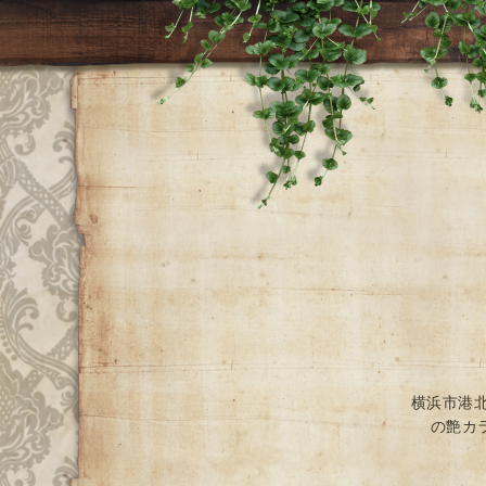
横浜市港
の艶カ