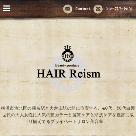
Contact
045-717-9205
横浜市港北区の菊名駅と大倉山駅の間に位置する、40代、50代白髪
世代の大人女性に人気の艶カラーと髪質ケアと頭皮ケアを豊富に取
り揃えてるプライベートサロン美容室。