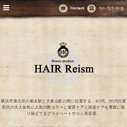
Contact
045-717-9205
横浜市港北区の菊名駅と大倉山駅の間に位置する、40代、50代白髪
世代の大人女性に人気の艶カラーと髪質ケアと頭皮ケアを豊富に取
り揃えてるプライベートサロン美容室。