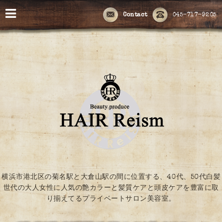
Contact
045-717-9205
横浜市港北区の菊名駅と大倉山駅の間に位置する、40代、50代白髪
世代の大人女性に人気の艶カラーと髪質ケアと頭皮ケアを豊富に取
り揃えてるプライベートサロン美容室。