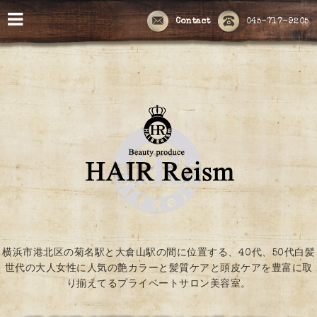
Contact
045-717-9205
横浜市港北区の菊名駅と大倉山駅の間に位置する、40代、50代白髪
世代の大人女性に人気の艶カラーと髪質ケアと頭皮ケアを豊富に取
り揃えてるプライベートサロン美容室。