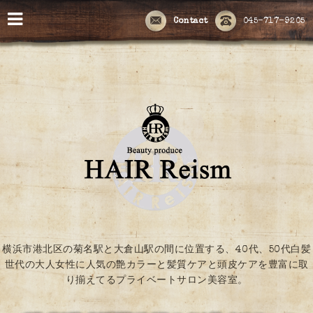
Contact
045-717-9205
横浜市港北区の菊名駅と大倉山駅の間に位置する、40代、50代白髪
世代の大人女性に人気の艶カラーと髪質ケアと頭皮ケアを豊富に取
り揃えてるプライベートサロン美容室。